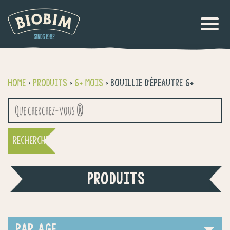
Home
>
Produits
>
6+ mois
>
Bouillie d’épeautre 6+
Recherche
pour :
PRODUITS
PAR AGE