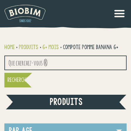
Home
>
Produits
>
6+ mois
>
Compote Pomme Banana 6+
Recherche
pour :
PRODUITS
PAR AGE